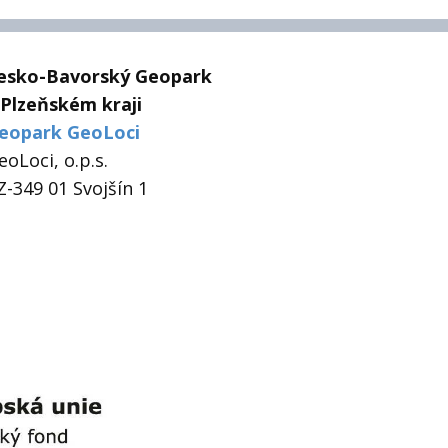
esko-Bavorský Geopark
 Plzeňském kraji
eopark GeoLoci
eoLoci, o.p.s.
Z-349 01 Svojšín 1