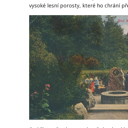
vysoké lesní
porosty, které ho chrání př
VĚDA A VÝZKUM
KE STAŽENÍ
AKTUALITY