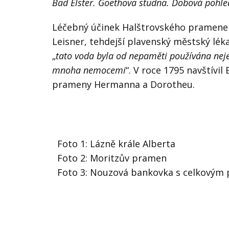
Bad Elster. Goethova studna. Dobová pohle
Léčebný účinek Halštrovského pramene
Leisner
, tehdejší plavenský městský lék
„
tato voda byla od nepaměti používána nejen 
mnoha nemocemi
“. V roce 1795
navštívil 
prameny Hermanna a Dorotheu.
Foto 1: Lázně krále Alberta
Foto 2: Moritzův pramen
Foto 3: Nouzová bankovka s celkovým 