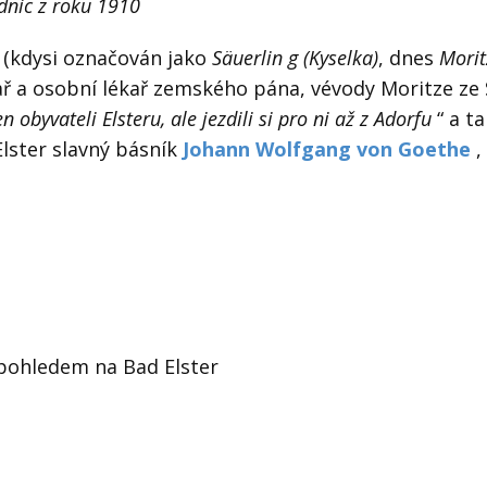
dnic z roku 1910
(kdysi označován jako
Säuerlin
g (Kyselka)
, dnes
Morit
ař a osobní lékař zemského pána, vévody Moritze ze 
obyvateli Elsteru, ale jezdili si pro ni až z Adorfu
“ a ta
Elster slavný básník
Johann Wolfgang von Goethe
,
pohledem na Bad Elster