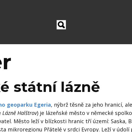
er
é státní lázně
ho geoparku Egeria
, nýbrž těsně za jeho hranicí, a
e
Lázně Halštrov
) je lázeňské město v německé spolk
atel. Město leží v blízkosti hranic tří území: Saska,
sta mikroregionu Přátelé v srdci Evropy.
Leží v údolí