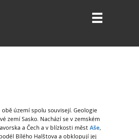
le obě území spolu souvisejí. Geologie
ové zemí Sasko. Nachází se v zemském
 Bavorska a Čech
a v blízkosti měst
Aše
,
 podél Bílého Halštova
a obklopují jej