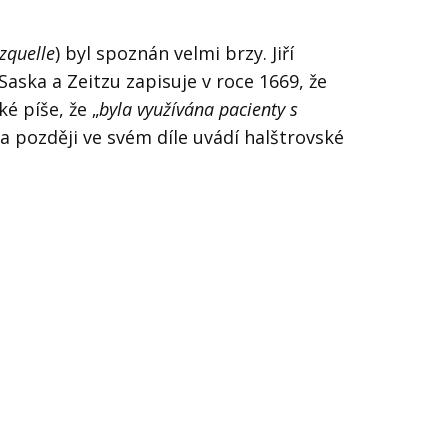
zquelle
) byl spoznán velmi brzy. Jiří
Saska a Zeitzu
zapisuje v roce 1669
, že
ké píše, že „
byla využívána pacienty s
 a později ve svém díle uvádí halštrovské