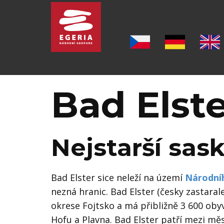
Úvod
O GEOPARKU
Bad Elst
ŠEST PILÍŘU GEOPARKU
LOKALITY
Nejstarší sask
MUZEA
Bad Elster sice neleží na území
Národní
PO STOPÁCH J. W. GOETHA
nezná hranic. Bad Elster (česky zastaral
okrese Fojtsko a má přibližně 3 600
obyv
OSTATNÍ TURISTICKÉ CÍLE
Hofu a Plavna. Bad Elster patří mezi mě