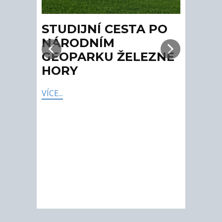
STUDIJNÍ CESTA PO
CY
NÁRODNÍM
GO
GEOPARKU ŽELEZNÉ
ST
HORY
Přide
po Go
VÍCE...
regio
VÍCE..