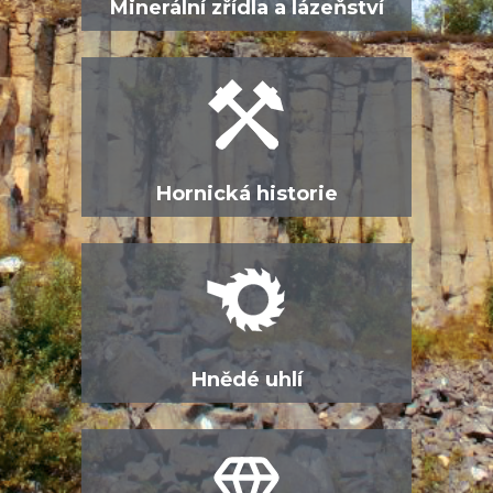
Minerální zřídla a lázeňství
Hornická historie
Hnědé uhlí