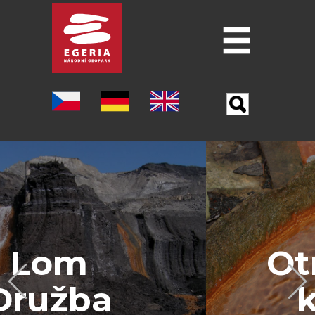
Úvod
O GEOPARKU
ŠEST PILÍŘU GEOPARKU
LOKALITY
MUZEA
PO STOPÁCH J. W. GOETHA
Otročínská
OSTATNÍ TURISTICKÉ CÍLE
Previous
kyselka
VĚDA A VÝZKUM