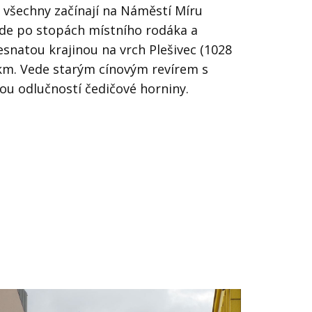
, všechny začínají na Náměstí Míru
ede po stopách místního rodáka a
esnatou krajinou na vrch Plešivec (1028
 km. Vede starým cínovým revírem s
ou odlučností čedičové horniny.