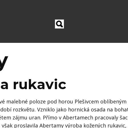
y
 a rukavic
vé malebné poloze pod horou Plešivcem oblíbeným 
bdobí rozkvětu. Vzniklo jako hornická osada na bohat
ětem zájmu uran. Přímo v Abertamech pracovaly šacht
e však proslavila Abertamy výroba kožených rukavic, 