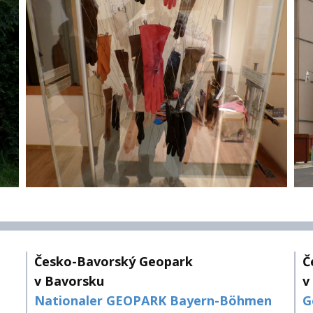
Česko-Bavorský Geopark
Č
v Bavorsku
v
Nationaler GEOPARK Bayern-Böhmen
G