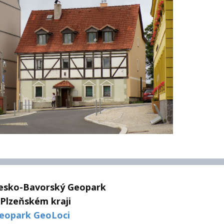
esko-Bavorský Geopark
 Plzeňském kraji
eopark GeoLoci