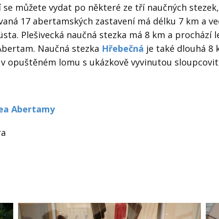
í se můžete vydat po některé ze tří naučných stezek
zvaná 17 abertamských zastavení má délku 7 km a v
üsta. Plešivecká naučná stezka má 8 km a prochází l
o Abertam. Naučná stezka
Hřebečná
je také dlouhá 8
 v opuštěném lomu s ukázkově vyvinutou sloupcovit
ea Abertamy
ra