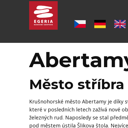
Úvod
O GEOPARKU
Abertam
ŠEST PILÍŘU GEOPARKU
LOKALITY
Město stříbra
MUZEA
Krušnohorské město Abertamy je díky s
PO STOPÁCH J. W. GOETHA
které v posledních letech zažívá nové o
železných rud. Naposledy se stal předm
OSTATNÍ TURISTICKÉ CÍLE
pod městem ústila Šlikova štola. Nejvíc