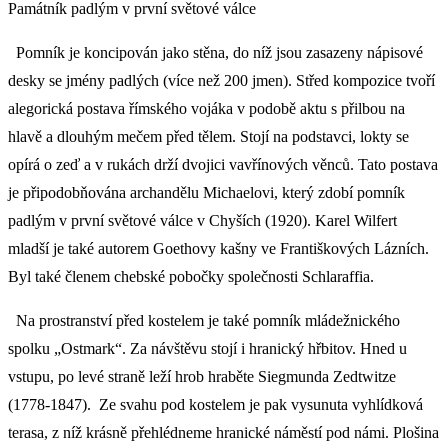
Památník padlým v první světové válce
Pomník je koncipován jako stěna, do níž jsou zasazeny nápisové
desky se jmény padlých (více než 200 jmen). Střed kompozice tvoří
alegorická postava římského vojáka v podobě aktu s přilbou na
hlavě a dlouhým mečem před tělem. Stojí na podstavci, lokty se
opírá o zeď a v rukách drží dvojici vavřínových věnců. Tato postava
je připodobňována archandělu Michaelovi, který zdobí pomník
padlým v první světové válce v Chyších (1920). Karel Wilfert
mladší je také autorem Goethovy kašny ve Františkových Lázních.
Byl také členem chebské pobočky společnosti Schlaraffia.
Na prostranství před kostelem je také pomník mládežnického
spolku „Ostmark“. Za návštěvu stojí i hranický hřbitov. Hned u
vstupu, po levé straně leží hrob hraběte Siegmunda Zedtwitze
(1778-1847). Ze svahu pod kostelem je pak vysunuta vyhlídková
terasa, z níž krásně přehlédneme hranické náměstí pod námi. Plošina