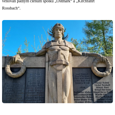
věnován padlým členům spolků „Ostmark“ a „Kirchfahrt
Rossbach“.