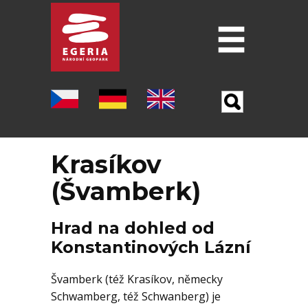
Úvod
O GEOPARKU
ŠEST PILÍŘU GEOPARKU
Krasíkov
LOKALITY
(Švamberk)
MUZEA
Hrad na dohled od
PO STOPÁCH J. W. GOETHA
Konstantinových Lázní
OSTATNÍ TURISTICKÉ CÍLE
Švamberk (též Krasíkov, německy
VĚDA A VÝZKUM
Schwamberg, též Schwanberg) je