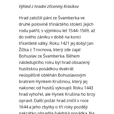
Výhled z hradní zříceniny Krasíkov
Hrad založili páni ze Švamberka
ve
druhé polovině třináctého století. Jejich
rodu patřil, s výjimkou let 1544–1569, až
do svého zániku v době na konci
třicetileté války
. Roku 1421 jej dobyl Jan
Žižka z Trocnova,
který zde zajal
Bohuslav ze Švamberka
. Během
následujícího roku byl hrad obsazený
husitskou
posádkou dvakrát
neúspěšně obléhán Bohuslavovým
bratrem Hynkem Krušinou
, který jej
nakonec od husitů vykoupil. Roku 1443
hrad vyhořel, ale Hynek Krušina ho brzy
opravil. Další požár hrad zničil v roce
1644 a jeho zbytky o tři roky později
nakrátko obsadila švédská posádka. Na