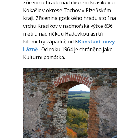
zřícenina hradu
nad dvorem Krasíkov u
KE STAŽENÍ
Kokašic
v okrese Tachov
v
Plzeňském
kraji. Zřícenina gotického
hradu stojí na
AKTUALITY
vrchu Krasíkov v nadmořské výšce 636
metrů nad říčkou Hadovkou
asi tři
kilometry západně od K
Konstantinovy
Lázně
. Od roku 1964 je chráněna jako
Kulturní památka.