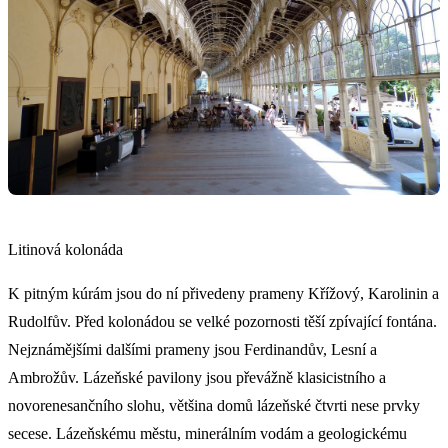
Litinová kolonáda
K pitným kúrám jsou do ní přivedeny prameny Křížový, Karolinin a
Rudolfův. Před kolonádou se velké pozornosti těší zpívající fontána.
Nejznámějšími dalšími prameny jsou Ferdinandův, Lesní a
Ambrožův. Lázeňské pavilony jsou převážně klasicistního a
novorenesančního slohu, většina domů lázeňské čtvrti nese prvky
secese. Lázeňskému městu, minerálním vodám a geologickému