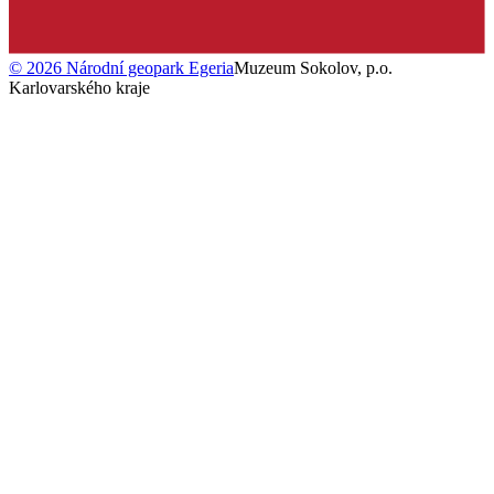
©
2026
Národní geopark Egeria
Muzeum Sokolov, p.o.
Karlovarského kraje