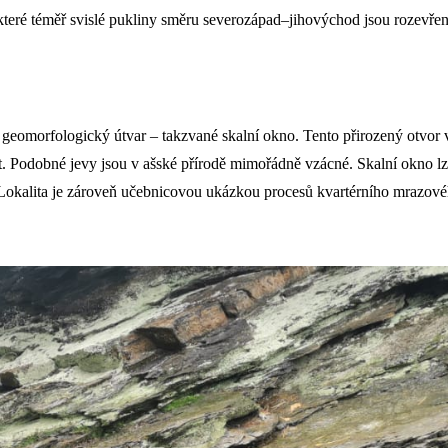
teré téměř svislé pukliny směru severozápad–jihovýchod jsou rozevřen
 geomorfologický útvar – takzvané skalní okno. Tento přirozený otvo
. Podobné jevy jsou v ašské přírodě mimořádně vzácné. Skalní okno lz
lí. Lokalita je zároveň učebnicovou ukázkou procesů kvartérního mrazo