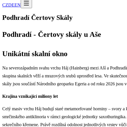
CZ
DE
EN
Podhradí Čertovy Skály
Podhradí - Čertovy skály u Aše
Unikátní skalní okno
Na severozápadním svahu vrchu Háj (Hainberg) mezi Aší a Podhradím
skupina skalních věží a mrazových srubů uprostřed lesa. Ve skutečno
skály jsou součástí Národního geoparku Egeria a od roku 2026 jsou 
Krajina vznikající miliony let
Celý masiv vrchu Háj budují staré metamorfované horniny – svory a 
smrčinského antiklinoria v rámci geologické jednotky saxothuringika.
sekrečního křemene. Právě rozdílná odolnost jednotlivých vrstev vůči 