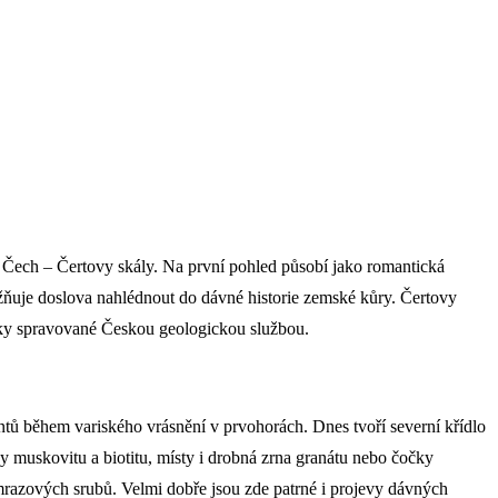
Čech – Čertovy skály. Na první pohled působí jako romantická
žňuje doslova nahlédnout do dávné historie zemské kůry. Čertovy
iky spravované Českou geologickou službou.
tů během variského vrásnění v prvohorách. Dnes tvoří severní křídlo
y muskovitu a biotitu, místy i drobná zrna granátu nebo čočky
a mrazových srubů. Velmi dobře jsou zde patrné i projevy dávných