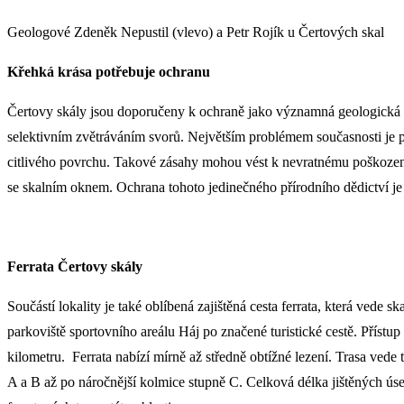
Geologové Zdeněk Nepustil (vlevo) a Petr Rojík u Čertových skal
Křehká krása potřebuje ochranu
Čertovy skály jsou doporučeny k ochraně jako významná geologická lo
selektivním zvětráváním svorů. Největším problémem současnosti je po
citlivého povrchu. Takové zásahy mohou vést k nevratnému poškození 
se skalním oknem. Ochrana tohoto jedinečného přírodního dědictví je 
Ferrata Čertovy skály
Součástí lokality je také oblíbená zajištěná cesta ferrata, která ve
parkoviště sportovního areálu Háj po značené turistické cestě. Přístup 
kilometru. Ferrata nabízí mírně až středně obtížné lezení. Trasa vede
A a B až po náročnější kolmice stupně C. Celková délka jištěných úse