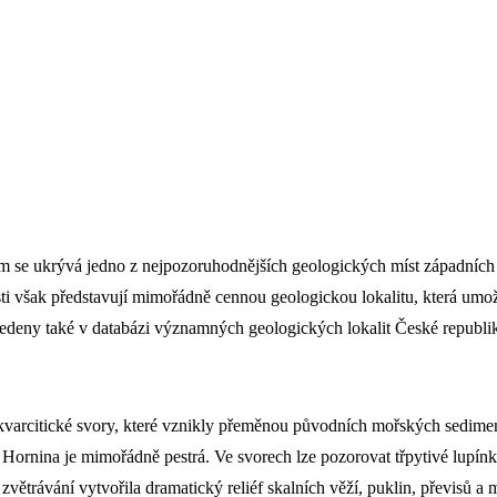
 se ukrývá jedno z nejpozoruhodnějších geologických míst západních 
sti však představují mimořádně cennou geologickou lokalitu, která umo
vedeny také v databázi významných geologických lokalit České republ
kvarcitické svory, které vznikly přeměnou původních mořských sedimen
 Hornina je mimořádně pestrá. Ve svorech lze pozorovat třpytivé lupínk
zvětrávání vytvořila dramatický reliéf skalních věží, puklin, převisů 