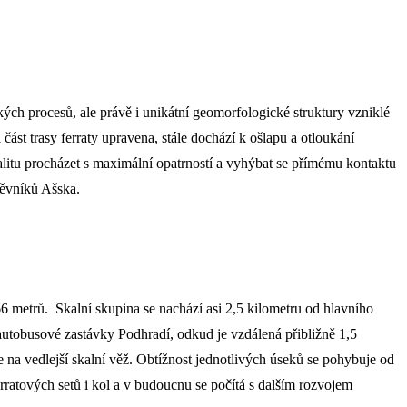
ch procesů, ale právě i unikátní geomorfologické struktury vzniklé
st trasy ferraty upravena, stále dochází k ošlapu a otloukání
litu procházet s maximální opatrností a vyhýbat se přímému kontaktu
těvníků Ašska.
6 metrů. Skalní skupina se nachází asi 2,5 kilometru od hlavního
od autobusové zastávky Podhradí, odkud je vzdálená přibližně 1,5
e na vedlejší skalní věž. Obtížnost jednotlivých úseků se pohybuje od
rratových setů i kol a v budoucnu se počítá s dalším rozvojem