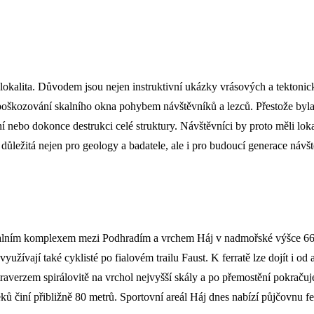
kalita. Důvodem jsou nejen instruktivní ukázky vrásových a tektonický
škozování skalního okna pohybem návštěvníků a lezců. Přestože byla čá
nebo dokonce destrukci celé struktury. Návštěvníci by proto měli loka
důležitá nejen pro geology a badatele, ale i pro budoucí generace návš
de skalním komplexem mezi Podhradím a vrchem Háj v nadmořské výšce 66
využívají také cyklisté po fialovém trailu Faust. K ferratě lze dojít i 
 traverzem spirálovitě na vrchol nejvyšší skály a po přemostění pokračuj
ků činí přibližně 80 metrů. Sportovní areál Háj dnes nabízí půjčovnu fe