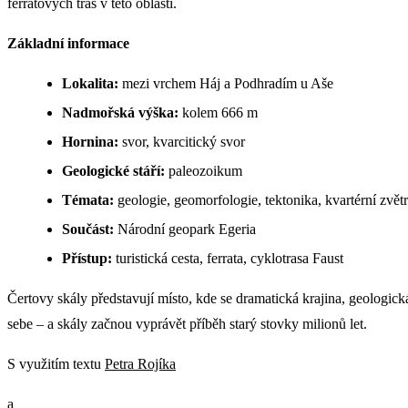
ferratových tras v této oblasti.
Základní informace
Lokalita:
mezi vrchem Háj a Podhradím u Aše
Nadmořská výška:
kolem 666 m
Hornina:
svor, kvarcitický svor
Geologické stáří:
paleozoikum
Témata:
geologie, geomorfologie, tektonika, kvartérní zvět
Součást:
Národní geopark Egeria
Přístup:
turistická cesta, ferrata, cyklotrasa Faust
Čertovy skály představují místo, kde se dramatická krajina, geologick
sebe – a skály začnou vyprávět příběh starý stovky milionů let.
S využitím textu
Petra Rojíka
a