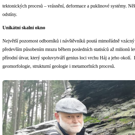
tektonických procesů – vrásnění, deformace a puklinové systémy. Něk
odstíny.
Unikátní skalní okno
Největší pozornost odborníků i návštěvníků poutá mimořádně vzácný
především působením mrazu během posledních statisíců až milionů let
přírodní útvar, který spoluvytváří genius loci vrchu Háj a jeho oko
geomorfologie, strukturní geologie i metamorfních procesů.