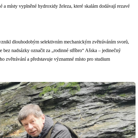
é a místy vyplněné hydroxidy železa, které skalám dodávají rezavé
r vznikl dlouhodobým selektivním mechanickým zvětráváním svorů,
e bez nadsázky označit za „rodinné stříbro“ Ašska – jedinečný
vého zvětrávání a představuje významné místo pro studium