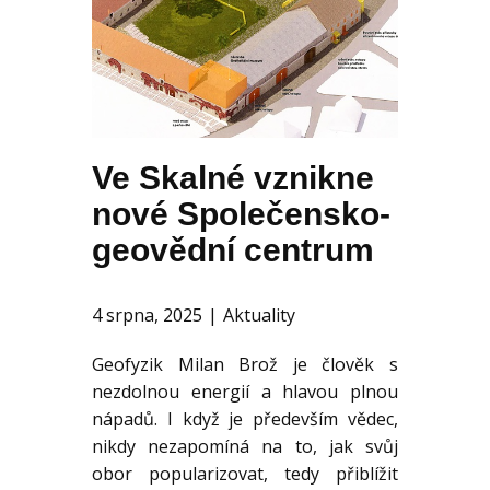
KE STAŽENÍ
AKTUALITY
Ve Skalné vznikne
nové Společensko-
geovědní centrum
4 srpna, 2025
Aktuality
Geofyzik Milan Brož je člověk s
nezdolnou energií a hlavou plnou
nápadů. I když je především vědec,
nikdy nezapomíná na to, jak svůj
obor popularizovat, tedy přiblížit