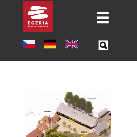
Úvod
O GEOPARKU
ŠEST PILÍŘU GEOPARKU
LOKALITY
MUZEA
PO STOPÁCH J. W. GOETHA
OSTATNÍ TURISTICKÉ CÍLE
VĚDA A VÝZKUM