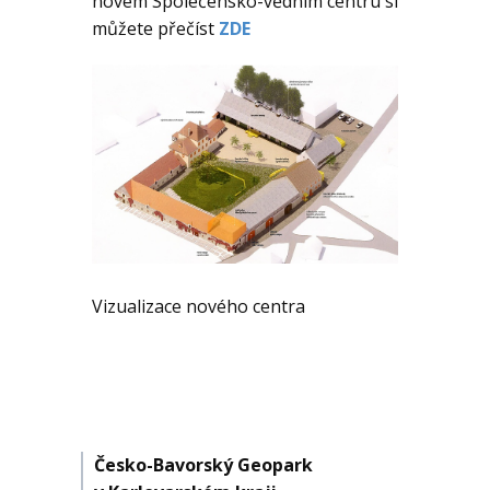
novém Společensko-vědním centru si
můžete přečíst
ZDE
Vizualizace nového centra
Česko-Bavorský Geopark