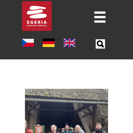
Úvod
O GEOPARKU
ŠEST PILÍŘU GEOPARKU
LOKALITY
MUZEA
PO STOPÁCH J. W. GOETHA
OSTATNÍ TURISTICKÉ CÍLE
VĚDA A VÝZKUM