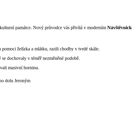
ní kulturní památce. Nový průvodce vás přivítá v moderním
Návštěvnick
 pomoci želízka a mlátku, razili chodby v tvrdé skále.
é se dochovaly v téměř nezměněné podobě.
vali masivní horninu.
ého dolu Jeroným