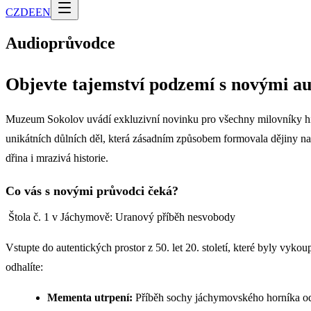
CZ
DE
EN
Audioprůvodce
Objevte tajemství podzemí s novými a
Muzeum Sokolov uvádí exkluzivní novinku pro všechny milovníky hist
unikátních důlních děl, která zásadním způsobem formovala dějiny naší 
dřina i mrazivá historie.
Co vás s novými průvodci čeká?
Štola č. 1 v Jáchymově: Uranový příběh nesvobody
Vstupte do autentických prostor z 50. let 20. století, které byly vy
odhalíte:
Mementa utrpení:
Příběh sochy jáchymovského horníka od