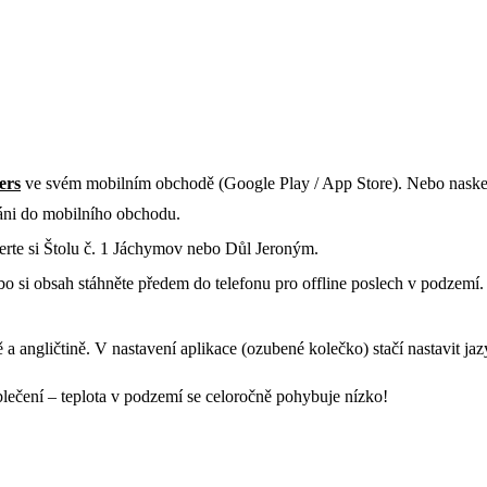
ers
ve svém mobilním obchodě (Google Play / App Store). Nebo nasken
áni do mobilního obchodu.
rte si Štolu č. 1 Jáchymov nebo Důl Jeroným.
o si obsah stáhněte předem do telefonu pro offline poslech v podzemí
 a angličtině. V nastavení aplikace (ozubené kolečko) stačí nastavit j
oblečení – teplota v podzemí se celoročně pohybuje nízko!