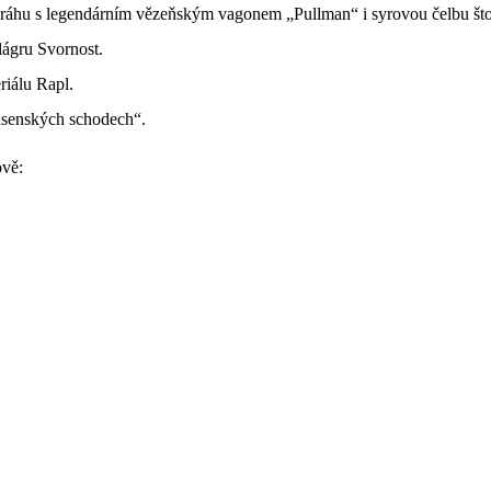
dráhu s legendárním vězeňským vagonem „Pullman“ i syrovou čelbu što
lágru Svornost.
riálu Rapl.
senských schodech“.
ově: