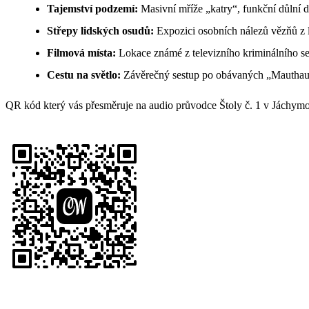
Tajemství podzemí:
Masivní mříže „katry“, funkční důlní 
Střepy lidských osudů:
Expozici osobních nálezů vězňů z 
Filmová místa:
Lokace známé z televizního kriminálního se
Cestu na světlo:
Závěrečný sestup po obávaných „Mauthau
QR kód který vás přesměruje na audio průvodce Štoly č. 1 v Jáchym