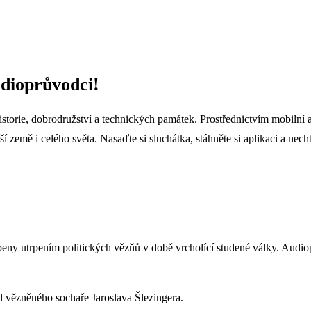
udioprůvodci!
orie, dobrodružství a technických památek. Prostřednictvím mobilní 
země i celého světa. Nasaďte si sluchátka, stáhněte si aplikaci a necht
koupeny utrpením politických vězňů v době vrcholící studené války. Au
 vězněného sochaře Jaroslava Šlezingera.