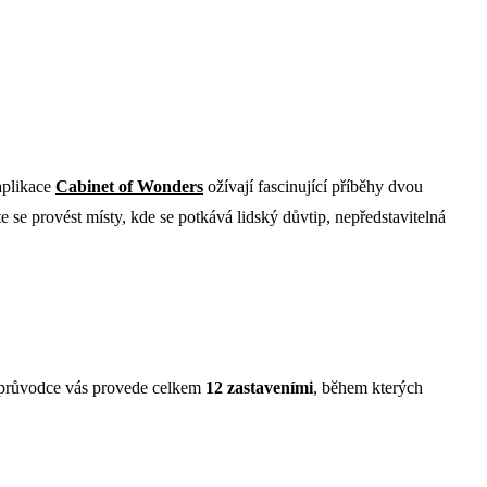
aplikace
Cabinet of Wonders
ožívají fascinující příběhy dvou
e se provést místy, kde se potkává lidský důvtip, nepředstavitelná
dioprůvodce vás provede celkem
12 zastaveními
, během kterých