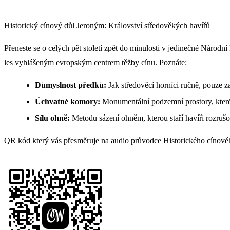
Historický cínový důl Jeroným: Království středověkých havířů
Přeneste se o celých pět století zpět do minulosti v jedinečné Národ
les vyhlášeným evropským centrem těžby cínu. Poznáte:
Důmyslnost předků:
Jak středověcí horníci ručně, pouze za
Úchvatné komory:
Monumentální podzemní prostory, kter
Sílu ohně:
Metodu sázení ohněm, kterou staří havíři rozrušo
QR kód který vás přesměruje na audio průvodce Historického cínov