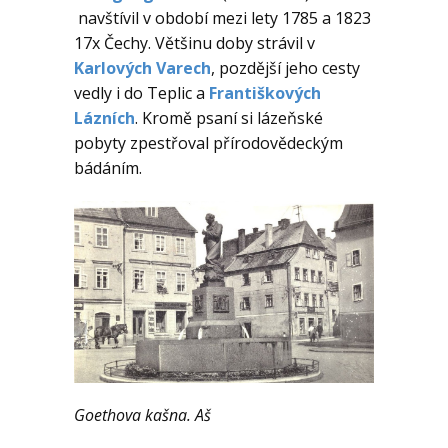
navštívil v období mezi lety 1785 a 1823
KE STAŽENÍ
17x Čechy. Většinu doby strávil v
Karlových Varech
, pozdější jeho cesty
AKTUALITY
vedly i do Teplic a
Františkových
Lázních
. Kromě psaní si lázeňské
pobyty zpestřoval přírodovědeckým
bádáním.
Goethova kašna. Aš