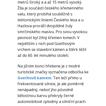
metrů široký a a až 15 metrů vysoký.
Žíla je součástí českého křemenného
valu, který probíhá souběžně s
tektonickými liniemi Českého lesa a u
Hazlova proráží dvojslídné žuly
smrčinského masivu. Pro svou vysokou
pevnost byl žilný křemen lomech. V
největším z nich pod Goethovým
vrchem se stavební kámen a štěrk těžil
až do 60. let minulého století.
Na jižním konci hřebene je z modré
turistické značky vyznačena odbočka ke
Goethově kameni
. Ten leží přímo u
frekventované silnice, je ale poměrně
nenápadný, neboť jho původně
bělostnou barvu překryly černé
automobilové zplodiny a silniční prach.