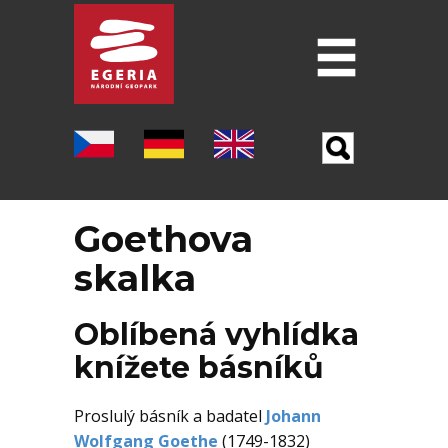
Úvod
O GEOPARKU
ŠEST PILÍŘU GEOPARKU
Goethova
LOKALITY
skalka
MUZEA
Oblíbená vyhlídka
PO STOPÁCH J. W. GOETHA
knížete básníků
OSTATNÍ TURISTICKÉ CÍLE
Proslulý básník a badatel
Johann
VĚDA A VÝZKUM
Wolfgang Goethe
(1749-1832)