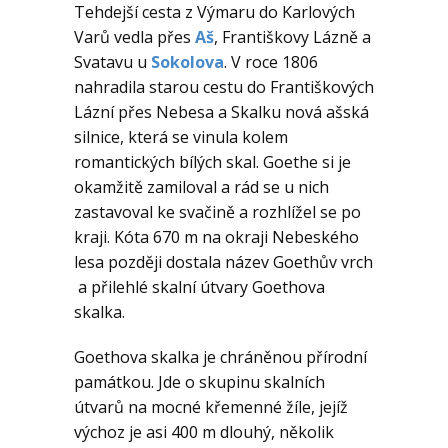
Tehdejší cesta z Výmaru do Karlových
Varů vedla přes
Aš
, Františkovy Lázně a
Svatavu u
Sokolova
. V roce 1806
nahradila starou cestu do Františkových
Lázní přes Nebesa a Skalku nová ašská
silnice, která se vinula kolem
romantických bílých skal. Goethe si je
okamžitě zamiloval a rád se u nich
zastavoval ke svačině a rozhlížel se po
kraji. Kóta 670 m na okraji Nebeského
lesa později dostala název Goethův vrch
a přilehlé skalní útvary Goethova
skalka.
Goethova skalka je chráněnou přírodní
památkou. Jde o skupinu skalních
útvarů na mocné křemenné žíle, jejíž
výchoz je asi 400 m dlouhý, několik