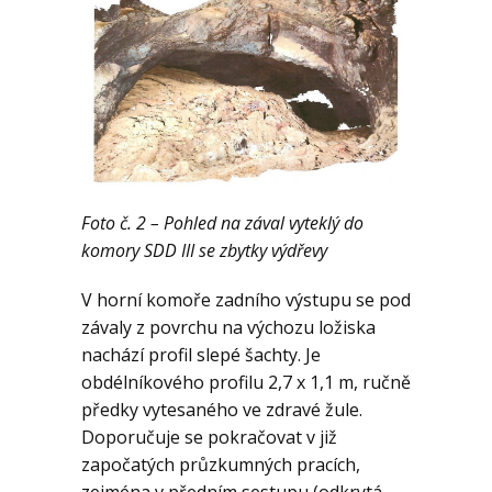
Foto č. 2 – Pohled na zával vyteklý do
komory SDD III se zbytky výdřevy
V horní komoře zadního výstupu se pod
závaly z povrchu na výchozu ložiska
nachází profil slepé šachty. Je
obdélníkového profilu 2,7 x 1,1 m, ručně
předky vytesaného ve zdravé žule.
Doporučuje se pokračovat v již
započatých průzkumných pracích,