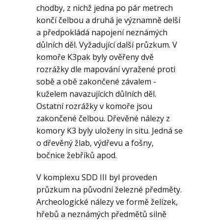
chodby, z nichž jedna po pár metrech
končí čelbou a druhá je významně delší
a předpokládá napojení neznámých
důlních děl. Vyžadující další průzkum. V
komoře K3pak byly ověřeny dvě
rozrážky dle mapování vyražené proti
sobě a obě zakončené závalem -
kuželem navazujících důlních děl.
Ostatní rozrážky v komoře jsou
zakončené čelbou. Dřevěné nálezy z
komory K3 byly uloženy in situ. Jedná se
o dřevěný žlab, výdřevu a fošny,
bočnice žebříků apod.
V komplexu SDD III byl proveden
průzkum na původní železné předměty.
Archeologické nálezy ve formě želízek,
hřebů a neznámých předmětů silně