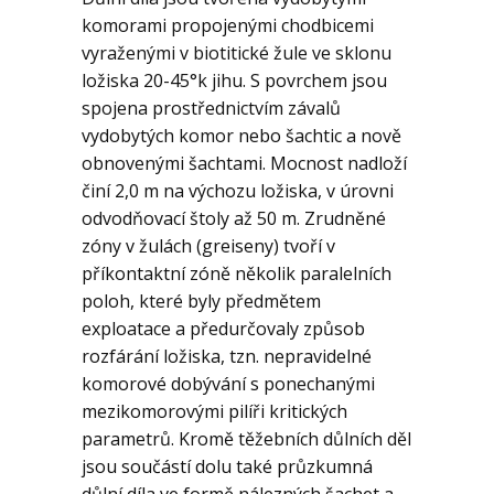
komorami propojenými chodbicemi
vyraženými v biotitické žule ve sklonu
ložiska 20-45°k jihu. S povrchem jsou
spojena prostřednictvím závalů
vydobytých komor nebo šachtic a nově
obnovenými šachtami. Mocnost nadloží
činí 2,0 m na výchozu ložiska, v úrovni
odvodňovací štoly až 50 m. Zrudněné
zóny v žulách (greiseny) tvoří v
příkontaktní zóně několik paralelních
poloh, které byly předmětem
exploatace a předurčovaly způsob
rozfárání ložiska, tzn. nepravidelné
komorové dobývání s ponechanými
mezikomorovými pilíři kritických
parametrů. Kromě těžebních důlních děl
jsou součástí dolu také průzkumná
důlní díla ve formě nálezných šachet a