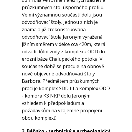
průzkumných štol úsporného profilu.
Velmi významnou součástí dolu jsou
odvodňovací štoly. Jednou z nich je
známá a již zrekonstruovaná
odvodňovací štola Jeroným vyražená
jižním směrem v délce cca 420m, která
odvádí důlní vody z komplexu ODD do
erozní báze Chalupeckého potoka. V
současné době se pracuje na obnově
nově objevené odvodňovací štoly
Barbora. Předmětem průzkumných
prací je komplex SDD III a komplex ODD
- komora K3 NKP dolu Jeroným
vzhledem k předpokladům a
požadavkům na vzájemné propojení
obou komplexů.
3. Báňsko - technický a archeologický