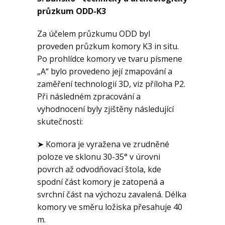
průzkum ODD-K3
Za účelem průzkumu ODD byl
proveden průzkum komory K3 in situ.
Po prohlídce komory ve tvaru písmene
„A“ bylo provedeno její zmapování a
zaměření technologií 3D, viz příloha P2.
Při následném zpracování a
vyhodnocení byly zjištěny následující
skutečnosti:
➤ Komora je vyražena ve zrudněné
poloze ve sklonu 30-35° v úrovni
povrch až odvodňovací štola, kde
spodní část komory je zatopená a
svrchní část na výchozu zavalená. Délka
komory ve směru ložiska přesahuje 40
m.