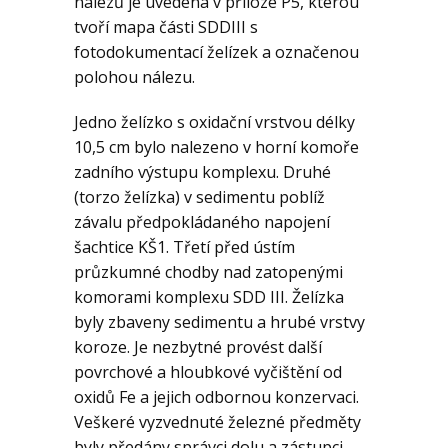
nálezů je uvedena v příloze P5, kterou
tvoří mapa části SDDIII s
fotodokumentací želízek a označenou
polohou nálezu.
Jedno želízko s oxidační vrstvou délky
10,5 cm bylo nalezeno v horní komoře
zadního výstupu komplexu. Druhé
(torzo želízka) v sedimentu poblíž
závalu předpokládaného napojení
šachtice KŠ1. Třetí před ústím
průzkumné chodby nad zatopenými
komorami komplexu SDD III. Želízka
byly zbaveny sedimentu a hrubé vrstvy
koroze. Je nezbytné provést další
povrchové a hloubkové vyčištění od
oxidů Fe a jejich odbornou konzervaci.
Veškeré vyzvednuté železné předměty
byly předány správci dolu a zástupci