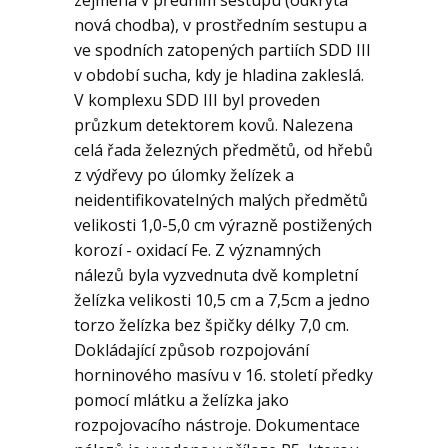
zejména v předním sestupu (odkrytá
nová chodba), v prostředním sestupu a
ve spodních zatopených partiích SDD III
v období sucha, kdy je hladina zakleslá.
V komplexu SDD III byl proveden
průzkum detektorem kovů. Nalezena
celá řada železných předmětů, od hřebů
z výdřevy po úlomky želízek a
neidentifikovatelných malých předmětů
velikosti 1,0-5,0 cm výrazně postižených
korozí - oxidací Fe. Z významných
nálezů byla vyzvednuta dvě kompletní
želízka velikosti 10,5 cm a 7,5cm a jedno
torzo želízka bez špičky délky 7,0 cm.
Dokládající způsob rozpojování
horninového masívu v 16. století předky
pomocí mlátku a želízka jako
rozpojovacího nástroje. Dokumentace