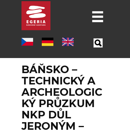
Úvod
O GEOPARKU
ŠEST PILÍŘU GEOPARKU
BÁŇSKO –
LOKALITY
TECHNICKÝ A
MUZEA
ARCHEOLOGIC
PO STOPÁCH J. W. GOETHA
KÝ PRŮZKUM
OSTATNÍ TURISTICKÉ CÍLE
NKP DŮL
JERONÝM –
VĚDA A VÝZKUM