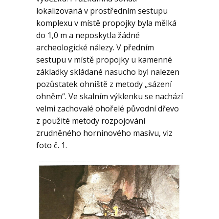
lokalizovaná v prostředním sestupu
komplexu v místě propojky byla mělká
do 1,0 m a neposkytla žádné
archeologické nálezy. V předním
sestupu v místě propojky u kamenné
základky skládané nasucho byl nalezen
pozůstatek ohniště z metody „sázení
ohněm“. Ve skalním výklenku se nachází
velmi zachovalé ohořelé původní dřevo
z použité metody rozpojování
zrudněného horninového masívu, viz
foto č. 1.