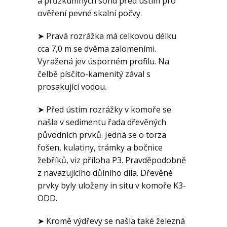
a průzkumných sond před ústím pro
ověření pevné skalní počvy.
➤ Pravá rozrážka má celkovou délku
cca 7,0 m se dvěma zalomeními.
Vyražená jev úsporném profilu. Na
čelbě písčito-kamenitý zával s
prosakující vodou.
➤ Před ústím rozrážky v komoře se
našla v sedimentu řada dřevěných
původních prvků. Jedná se o torza
fošen, kulatiny, trámky a bočnice
žebříků, viz příloha P3. Pravděpodobně
z navazujícího důlního díla. Dřevěné
prvky byly uloženy in situ v komoře K3-
ODD.
➤ Kromě výdřevy se našla také železná