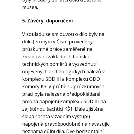
muzea.
5. Závěry, doporučení
V souladu se smlouvou o dílo byly na
dole Jeroným v Čisté provedeny
průzkumné práce zaměřené na
zmapování základních báňsko-
technických poměrů a vyzvednutí
objevených archeologických nálezů v
komplexu SDD IIl a komplexu ODD
komory K3. V průběhu průzkumných
prací byla nalezena předpokládaná
poloha napojení komplexu SDD III na
zajištěnou šachtici KŠ1. Dále zjištěna
slepá šachta v zadním výstupu
napojená pravděpodobně na navazující
neznámá důlní díla. Dvě horizontální