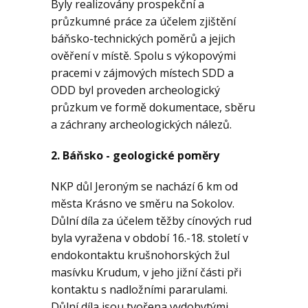
Byly realizovány prospekční a
průzkumné práce za účelem zjištění
báňsko-technických poměrů a jejich
ověření v místě. Spolu s výkopovými
pracemi v zájmových místech SDD a
ODD byl proveden archeologický
průzkum ve formě dokumentace, sběru
a záchrany archeologických nálezů.
2. Báňsko - geologické poměry
NKP důl Jeroným se nachází 6 km od
města Krásno ve směru na Sokolov.
Důlní díla za účelem těžby cínových rud
byla vyražena v období 16.-18. století v
endokontaktu krušnohorských žul
masívku Krudum, v jeho jižní části při
kontaktu s nadložními pararulami.
Důlní díla jsou tvořena vydobytými