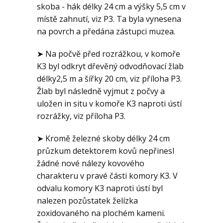
skoba - hák délky 24 cm a výšky 5,5 cm v
místě zahnutí, viz P3. Ta byla vynesena
na povrch a předána zástupci muzea.
➤ Na počvě před rozrážkou, v komoře
K3 byl odkryt dřevěný odvodňovací žlab
délky2,5 m a šířky 20 cm, viz příloha P3.
Žlab byl následně vyjmut z počvy a
uložen in situ v komoře K3 naproti ústí
rozrážky, viz příloha P3.
➤ Kromě železné skoby délky 24 cm
průzkum detektorem kovů nepřinesl
žádné nové nálezy kovového
charakteru v pravé části komory K3. V
odvalu komory K3 naproti ústí byl
nalezen pozůstatek želízka
zoxidovaného na plochém kameni.