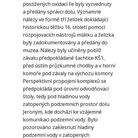
postižených oxidací Fe byly vyzvednuty
a předány správci dolu. Významné
nálezy ve formě tří želízek dokládající
historickou těžbu 16. století pomocí
rozpojovacích nástrojů mlátku a želízka
byly zadokumentovány a předány do
muzea. Nálezy byly učiněny poblíž
závalu předpokládané šachtice KŠ1,
před ústím průzkumné chodby a v horní
komoře pod závaly na výchozu komory.
Perspektivní propojení komplexů se
předpokládá pod úrovní odvodňovací
štoly, tedy pod hladinou vody
zatopených podzemních prostor dolu
Jeroným, kde dochází ke vzájemné
komunikaci podzemní vody. Bylo
pozorováno zaklesnutí hladiny
podzemní vody v zatopených