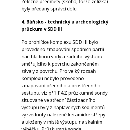
Železné předměty (skoba, torzo želízka)
byly předány správci dolu.
4. Báňsko - technický a archeologický
průzkum v SDD III
Po prohlídce komplexu SDD III bylo
provedeno zmapování spodních partií
nad hladinou vody a zadního výstupu
směřujícího k povrchu zakončeném
závaly z povrchu. Pro velký rozsah
komplexu nebylo provedeno
zmapování předního a prostředního
sestupu, viz příl. Р4.Z průzkumné sondy
situované ve střední části zadního
výstupu byly z naplavených sedimentů
vyzvednuty nalezené keramické střepy
a uloženy v místě výstupu na skalním
výběžku. Průzkumná sonda