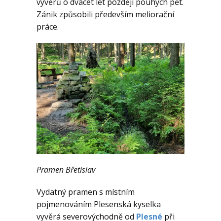
vývěrů o dvacet let později pouhých pět.
KE STAŽENÍ
Zánik způsobili především meliorační
práce.
AKTUALITY
Pramen Břetislav
Vydatný pramen s místním
pojmenováním Plesenská kyselka
vyvěrá severovýchodně od
Plesné
při