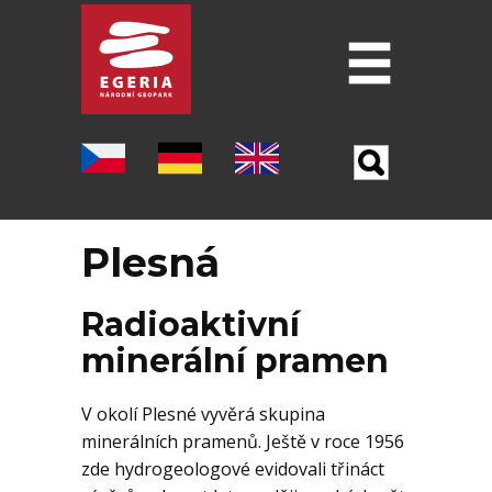
Úvod
O GEOPARKU
ŠEST PILÍŘU GEOPARKU
Plesná
LOKALITY
MUZEA
Radioaktivní
minerální pramen
PO STOPÁCH J. W. GOETHA
V okolí Plesné vyvěrá skupina
OSTATNÍ TURISTICKÉ CÍLE
minerálních pramenů. Ještě v roce 1956
zde hydrogeologové evidovali třináct
VĚDA A VÝZKUM