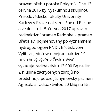
pravém břehu potoka Rokytník.
Dne 13.
června 2016 byl výzkumnou skupinou
Přírodovědecké fakulty Univerzity
Karlovy v Praze
nalezen jižně od Plesné
a ve dnech 1.–5. června 2017 upraven
radioaktivní pramen Radonka – pramen
Břetislav, pojmenovaný po významném
hydrogeologovi
RNDr. Břetislavovi
Vylitovi. Jedná se o nejradioaktivnější
povrchový vývěr v Česku. Vývěr
vykazuje radioaktivitu 13 000
Bq na litr.
Z hlubině zachycených zdrojů ho
předstihuje pouze Jáchymovský
pramen
Agricola s radioaktivitou 20 kBq na litr.